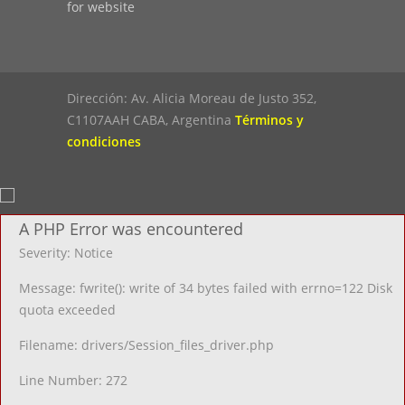
for website
Dirección: Av. Alicia Moreau de Justo 352,
C1107AAH CABA, Argentina
Términos y
condiciones
A PHP Error was encountered
Severity: Notice
Message: fwrite(): write of 34 bytes failed with errno=122 Disk
quota exceeded
Filename: drivers/Session_files_driver.php
Line Number: 272