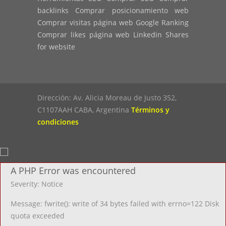
backlinks Comprar posicionamiento web
Comprar visitas página web Google Ranking
Comprar likes página web Linkedin Shares
for website
Dirección: Av. Alicia Moreau de Justo 352,
C1107AAH CABA, Argentina
Términos y
condiciones
A PHP Error was encountered
Severity: Notice
Message: fwrite(): write of 34 bytes failed with errno=122 Disk
quota exceeded