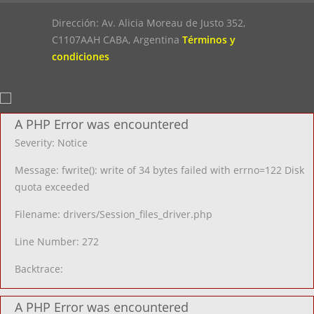
Dirección: Av. Alicia Moreau de Justo 352,
C1107AAH CABA, Argentina
Términos y
condiciones
A PHP Error was encountered
Severity: Notice
Message: fwrite(): write of 34 bytes failed with errno=122 Disk
quota exceeded
Filename: drivers/Session_files_driver.php
Line Number: 272
Backtrace:
A PHP Error was encountered