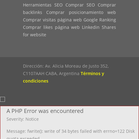
Herramientas SEO Comprar SEO Comprar
backlinks Comprar posicionamiento web
Comprar visitas página web Google Ranking
Comprar likes página web Linkedin Shares
for website
Dirección: Av. Alicia Moreau de Justo 352,
C1107AAH CABA, Argentina
Términos y
condiciones
A PHP Error was encountered
Severity: Notice
Message: fwrite(): write of 34 bytes failed with errno=122 Disk
quota exceeded